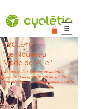
CYCLETIC
"Le Nouveau
Mode de Ville"
Architecte de solutions de mobilité,
Cycletic vous apporte son savoir-faire
pour développer les déplacements à vélo