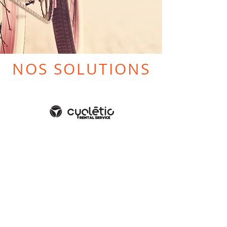
NOS SOLUTIONS
LOCATION
Cycletic vous propose
un service de location
de vélos classiques ou
électriques
pour découvrir Lyon et
sa région, parcourir la
ViaRhôna ou bien les
monts du Beaujolais.