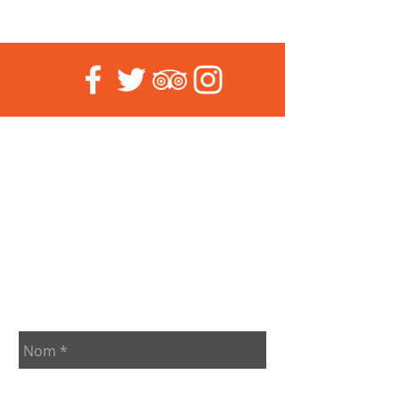
Pour toute
information
supplémentaire,
contactez nous :
contact@cycletic.f
r
+33 4 87 25 53
30
ou en utilisant le
formulaire de
contact