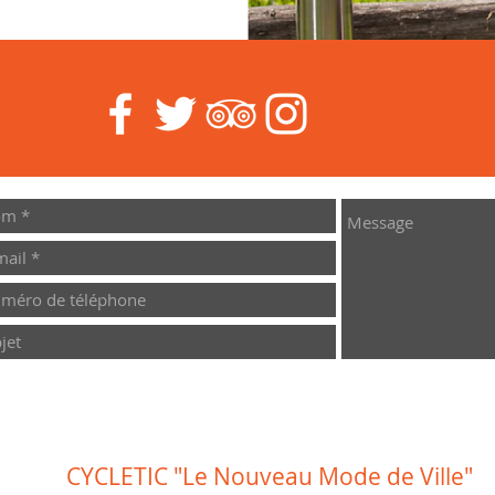
CYCLETIC
"Le Nouveau
Mode de Ville"